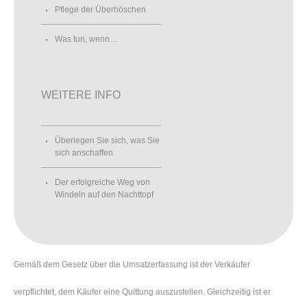
Pflege der Überhöschen
Was tun, wenn…
WEITERE INFO
Überlegen Sie sich, was Sie
sich anschaffen
Der erfolgreiche Weg von
Windeln auf den Nachttopf
Gemäß dem Gesetz über die Umsatzerfassung ist der Verkäufer
verpflichtet, dem Käufer eine Quittung auszustellen. Gleichzeitig ist er