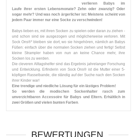
verlieren Babys im
Laufe ihrer ersten Lebensmonate? Zehn oder zwanzig? Oder
sogar mehr? Und was noch ärgerlicher ist: Meistens scheint von
jedem Paar immer nur eine Socke zu verschwinden!
Babys lieben es, mit ihren Socken zu spielen oder daran zu ziehen -
und schon sind sie ausgezogen und möglicherweise verloren. Mit
Sock Ons®* bleiben sie dort, wo sie hingehören, nämlich an Babys
Füßen: einfach über die normalen Socken ziehen und fertig! Selbst
kleine Strampler haben von nun an keine Chance mehr, ihre
Socken los zu werden.
Die cleveren Alltagshelfer sind das Ergebnis jahrelanger Forschung
und Entwicklung. Erfinderin von Sock Ons® ist die Mutter einer 5-
köpfigen Rasselbande, die ständig auf der Suche nach den Socken
ihrer Kinder war!
Eine trendige und niedliche Lösung für ein lästiges Problem!
So werden die modischen Sockenhalter rasch zum
unverzichtbaren Accessoire für Babys und Eltern. Erhältlich in
zwei Größen und vielen bunten Farben
.
BEWERTUNGEN