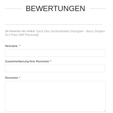
BEWERTUNGEN
Sie bewerten den Artikel:
Sock Ons Sockenhalter Designer - Navy Stripes
5x1 Paar (GH Packung)
Nickname:
*
Zusammenfassung Ihrer Rezension
*
Rezension
*