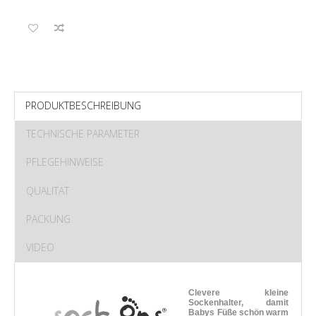
PRODUKTBESCHREIBUNG
TECHNISCHE PARAMETER
PFLEGEHINWEISE
QUALITÄT
PACKUNG
VIDEO
Clevere kleine
Sockenhalter, damit
Babys Füße schön warm