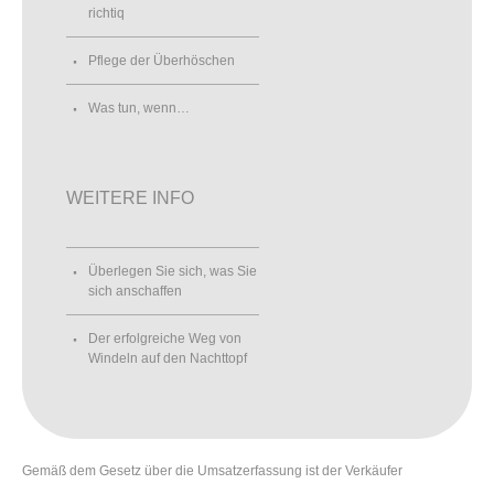
richtiq
Pflege der Überhöschen
Was tun, wenn…
WEITERE INFO
Überlegen Sie sich, was Sie
sich anschaffen
Der erfolgreiche Weg von
Windeln auf den Nachttopf
Gemäß dem Gesetz über die Umsatzerfassung ist der Verkäufer