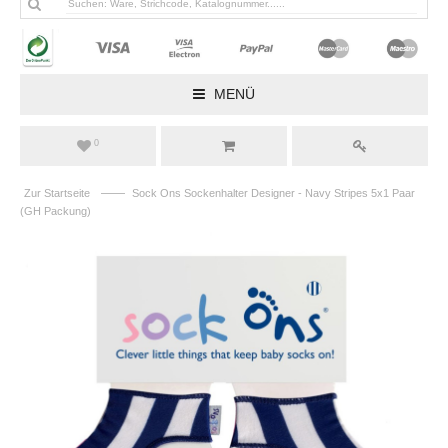
MENÜ
0
——
Zur Startseite
Sock Ons Sockenhalter Designer - Navy Stripes 5x1 Paar
(GH Packung)