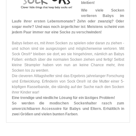
bleiben!
Wie viele Socken
verlieren Babys im
Laufe ihrer ersten Lebensmonate? Zehn oder zwanzig? Oder
sogar mehr? Und was noch ärgerlicher ist: Meistens scheint von
jedem Paar immer nur eine Socke zu verschwinden!
Babys lieben es, mit ihren Socken zu spielen oder daran zu ziehen -
und schon sind sie ausgezogen und möglicherweise verloren. Mit
Sock Ons®* bleiben sie dort, wo sie hingehören, nämlich an Babys
Füßen: einfach über die normalen Socken ziehen und fertig! Selbst
kleine Strampler haben von nun an keine Chance mehr, ihre
Socken los zu werden.
Die cleveren Alltagshelfer sind das Ergebnis jahrelanger Forschung
und Entwicklung. Erfinderin von Sock Ons® ist die Mutter einer 5-
köpfigen Rasselbande, die ständig auf der Suche nach den Socken
ihrer Kinder war!
Eine trendige und niedliche Lösung für ein lästiges Problem!
So werden die modischen Sockenhalter rasch zum
unverzichtbaren Accessoire für Babys und Eltern. Erhältlich in
zwei Größen und vielen bunten Farben
.