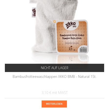
NICHT AUF LAGER
Bambusfrotteewaschlappen XKKO BMB - Natural 1St.
3,10 €
WEITERLESEN