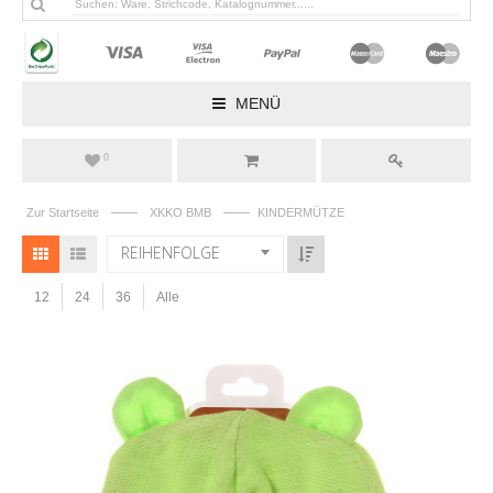
MENÜ
0
——
——
Zur Startseite
XKKO BMB
KINDERMÜTZE
REIHENFOLGE
12
24
36
Alle