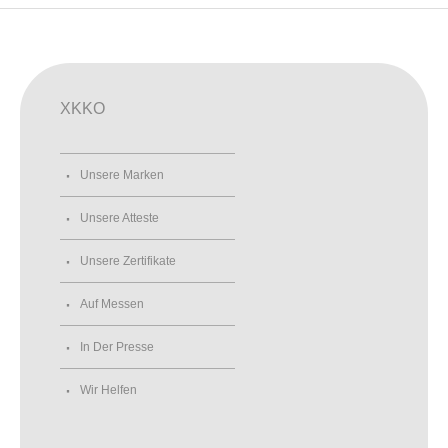
XKKO
Unsere Marken
Unsere Atteste
Unsere Zertifikate
Auf Messen
In Der Presse
Wir Helfen