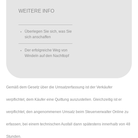
WEITERE INFO
Überlegen Sie sich, was Sie
sich anschaffen
Der erfolgreiche Weg von
Windeln auf den Nachttopf
Gemäß dem Gesetz über die Umsatzerfassung ist der Verkäufer
verpflichtet, dem Käufer eine Quittung auszustellen. Gleichzeitig ist er
verpflichtet, den angenommenen Umsatz beim Steuerverwalter Online zu
erfassen; bei einem technischen Ausfall dann spätestens innerhalb von 48
Stunden.