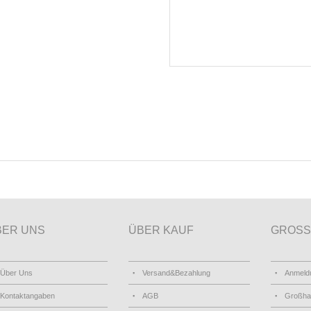
BER UNS
ÜBER KAUF
GROSS
Über Uns
Versand&Bezahlung
Anmeld
Kontaktangaben
AGB
Großha