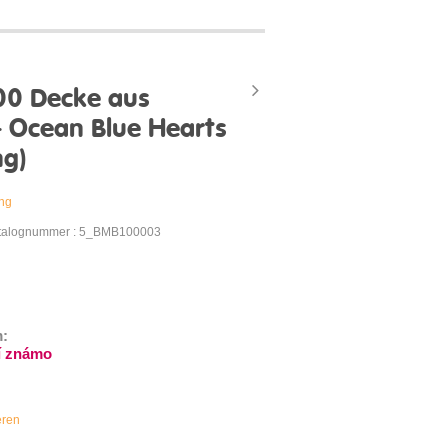
0 Decke aus
 Ocean Blue Hearts
ng)
ung
talognummer : 5_BMB100003
m:
í známo
eren