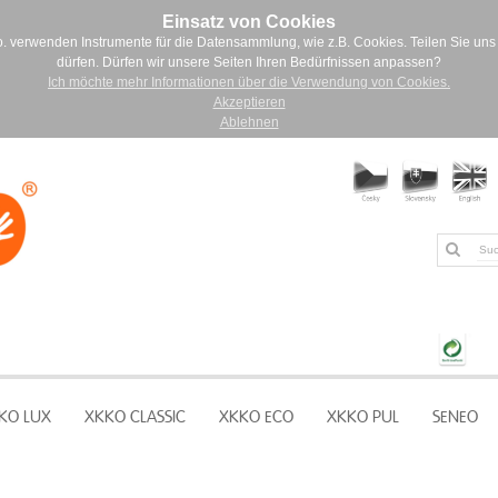
Einsatz von Cookies
. verwenden Instrumente für die Datensammlung, wie z.B. Cookies. Teilen Sie uns 
dürfen. Dürfen wir unsere Seiten Ihren Bedürfnissen anpassen?
Ich möchte mehr Informationen über die Verwendung von Cookies.
Akzeptieren
Ablehnen
KO LUX
XKKO CLASSIC
XKKO ECO
XKKO PUL
SENEO