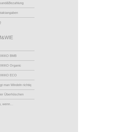
sand&Bezahlung
taktangaben
Q
&WIE
 XKKO BMB
XKKO Organic
 XKKO ECO
egt man Windeln richtiq
der Überhöschen
n, wenn…