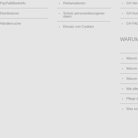
PayPal&Bankinfo
Reklamationen
GH Ver
Distributoren
Schutz personenbezogener
GH Kon
daten
Händlersuche
GH FA
Einsatz von Cookies
WARUM
Warum
Warum 
Warum
Wie pfl
Pflege 
Was tu