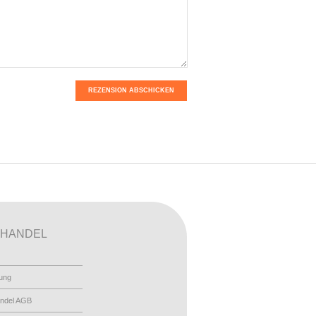
REZENSION ABSCHICKEN
HANDEL
ung
ndel AGB