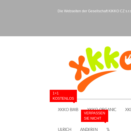
Die Webseiten der Gesellschaft KIKKO CZ s.r.o
1+1
KOSTENLOS
XKKO BMB
XKKO ORGANIC
XK
VERPASSEN
SIE NICHT
ULRICH
ANDEREN
%