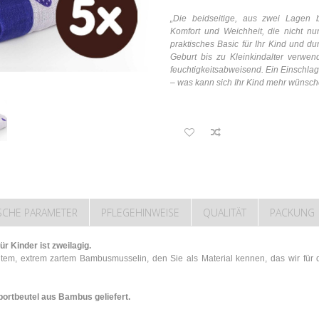
„Die beidseitige, aus zwei Lagen
Komfort und Weichheit, die nicht nur
praktisches Basic für Ihr Kind und du
Geburt bis zu Kleinkindalter verwend
feuchtigkeitsabweisend. Ein Einschl
– was kann sich Ihr Kind mehr wünsch
SCHE PARAMETER
PFLEGEHINWEISE
QUALITÄT
PACKUNG
 Kinder ist zweilagig.
chtem, extrem zartem Bambusmusselin, den Sie als Material kennen, das wir für
portbeutel aus Bambus geliefert.