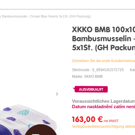
Bambusmusselin - Ocean Blue Hearts 5x1St. (GH Packung)
XKKO BMB 100x10
Bambusmusselin -
5x1St. (GH Packu
Schreiben Sie die erste Kundenmein
Strichcode : 5_8594161572725
Ka
Marke: XKKO BMB
Voraussichtliches Lagerdatu
Datum naskladnění zatím nen
163,00 €
Verfügbarkeitsbenachrichtigung aktivi