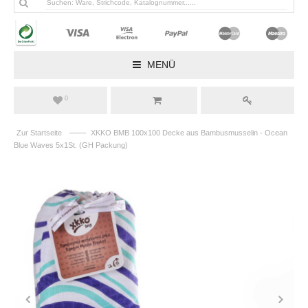
MENÜ
0
——
Zur Startseite
XKKO BMB 100x100 Decke aus Bambusmusselin - Ocean
Blue Waves 5x1St. (GH Packung)