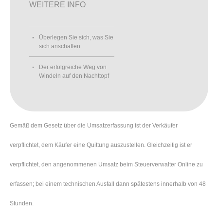
WEITERE INFO
Überlegen Sie sich, was Sie
sich anschaffen
Der erfolgreiche Weg von
Windeln auf den Nachttopf
Gemäß dem Gesetz über die Umsatzerfassung ist der Verkäufer
verpflichtet, dem Käufer eine Quittung auszustellen. Gleichzeitig ist er
verpflichtet, den angenommenen Umsatz beim Steuerverwalter Online zu
erfassen; bei einem technischen Ausfall dann spätestens innerhalb von 48
Stunden.