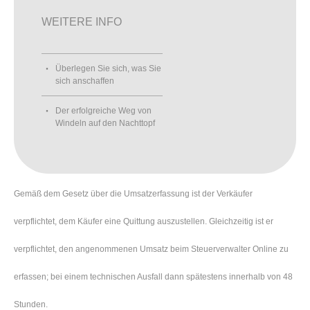
WEITERE INFO
Überlegen Sie sich, was Sie
sich anschaffen
Der erfolgreiche Weg von
Windeln auf den Nachttopf
Gemäß dem Gesetz über die Umsatzerfassung ist der Verkäufer
verpflichtet, dem Käufer eine Quittung auszustellen. Gleichzeitig ist er
verpflichtet, den angenommenen Umsatz beim Steuerverwalter Online zu
erfassen; bei einem technischen Ausfall dann spätestens innerhalb von 48
Stunden.