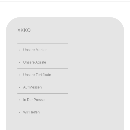
XKKO
Unsere Marken
Unsere Atteste
Unsere Zertifikate
Auf Messen
In Der Presse
Wir Helfen