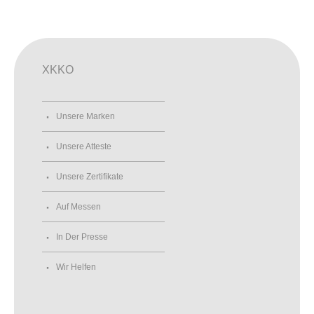
XKKO
Unsere Marken
Unsere Atteste
Unsere Zertifikate
Auf Messen
In Der Presse
Wir Helfen