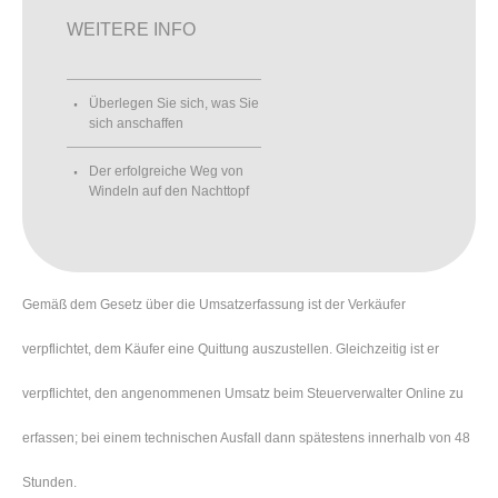
WEITERE INFO
Überlegen Sie sich, was Sie
sich anschaffen
Der erfolgreiche Weg von
Windeln auf den Nachttopf
Gemäß dem Gesetz über die Umsatzerfassung ist der Verkäufer
verpflichtet, dem Käufer eine Quittung auszustellen. Gleichzeitig ist er
verpflichtet, den angenommenen Umsatz beim Steuerverwalter Online zu
erfassen; bei einem technischen Ausfall dann spätestens innerhalb von 48
Stunden.