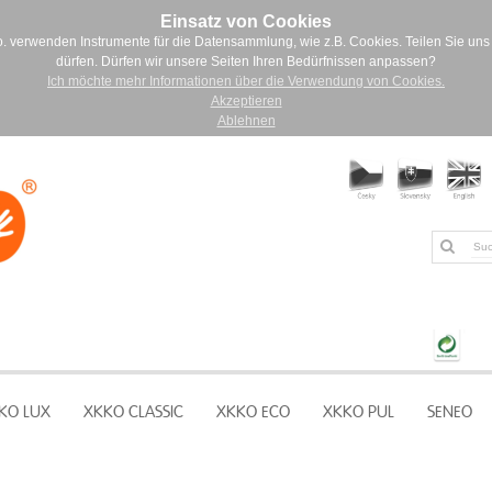
Einsatz von Cookies
. verwenden Instrumente für die Datensammlung, wie z.B. Cookies. Teilen Sie uns 
dürfen. Dürfen wir unsere Seiten Ihren Bedürfnissen anpassen?
Ich möchte mehr Informationen über die Verwendung von Cookies.
Akzeptieren
Ablehnen
KO LUX
XKKO CLASSIC
XKKO ECO
XKKO PUL
SENEO