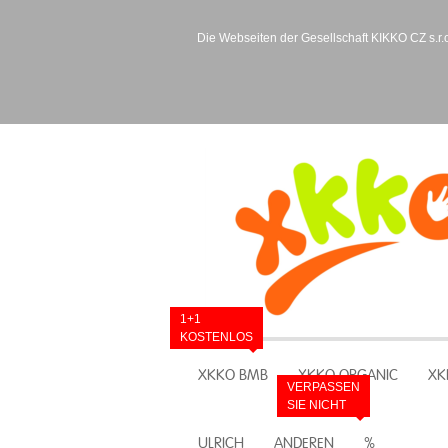
Die Webseiten der Gesellschaft KIKKO CZ s.r.o
1+1
KOSTENLOS
XKKO BMB
XKKO ORGANIC
XK
VERPASSEN
SIE NICHT
ULRICH
ANDEREN
%