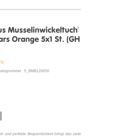
 Musselinwickeltuch
tars Orange 5x1 St. (GH
ung
talognummer : 5_BMB120050
n und perfekte Bequemlichkeit bringt das zarte