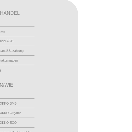
HANDEL
ung
ndel AGB
sand&Bezahlung
taktangaben
Q
&WIE
 XKKO BMB
XKKO Organic
 XKKO ECO