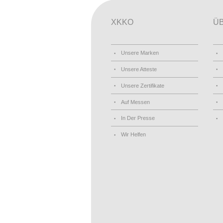
XKKO
Ü
Unsere Marken
Unsere Atteste
Unsere Zertifikate
Auf Messen
In Der Presse
Wir Helfen