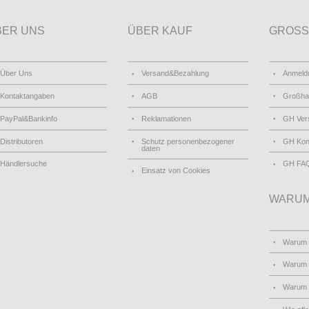
BER UNS
ÜBER KAUF
GROSS
Über Uns
Versand&Bezahlung
Anmeld
Kontaktangaben
AGB
Großha
PayPal&Bankinfo
Reklamationen
GH Ver
Distributoren
Schutz personenbezogener
GH Kon
daten
Händlersuche
GH FA
Einsatz von Cookies
WARUM
Warum
Warum 
Warum