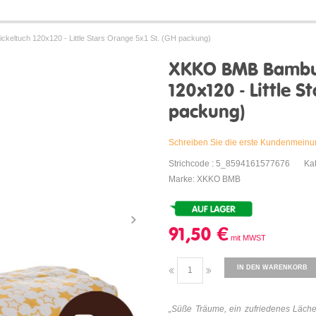
eltuch 120x120 - Little Stars Orange 5x1 St. (GH packung)
XKKO BMB Bambus
120x120 - Little S
packung)
Schreiben Sie die erste Kundenmein
Strichcode : 5_8594161577676
Ka
Marke: XKKO BMB
91,50 €
IN DEN WARENKORB
„
Süße Träume, ein zufriedenes Lächel