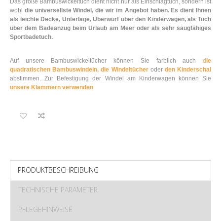
Das große Bambuswickeltuch dient nicht nur als Einschlagtuch, sondern ist
wohl
die universellste Windel, die wir im Angebot haben.
Es dient Ihnen
als leichte Decke, Unterlage, Überwurf über den Kinderwagen, als Tuch
über dem Badeanzug beim Urlaub am Meer oder als sehr saugfähiges
Sportbadetuch.
Auf unsere Bambuswickeltücher können Sie farblich auch
d
ie
quadratischen Bambuswindeln,
die Windeltücher
oder
den Kinderschal
abstimmen. Zur Befestigung der Windel am Kinderwagen können Sie
unsere Klammern verwenden
.
PRODUKTBESCHREIBUNG
TECHNISCHE PARAMETER
PFLEGEHINWEISE