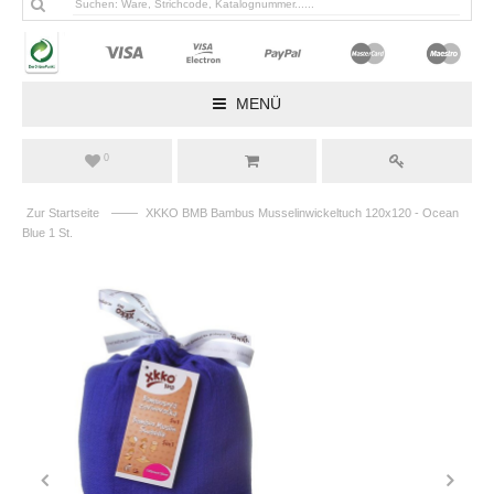
MENÜ
0
——
Zur Startseite
XKKO BMB Bambus Musselinwickeltuch 120x120 - Ocean
Blue 1 St.