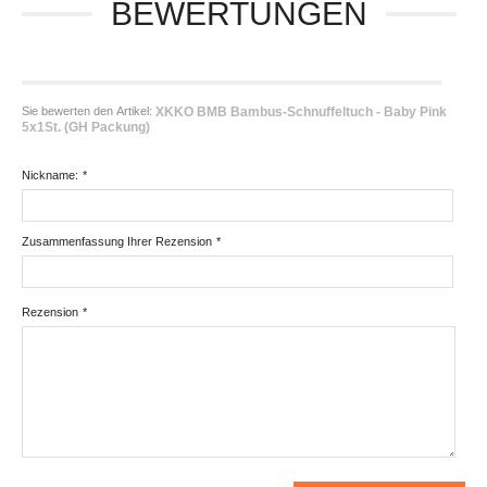
BEWERTUNGEN
Sie bewerten den Artikel:
XKKO BMB Bambus-Schnuffeltuch - Baby Pink
5x1St. (GH Packung)
Nickname:
*
Zusammenfassung Ihrer Rezension
*
Rezension
*