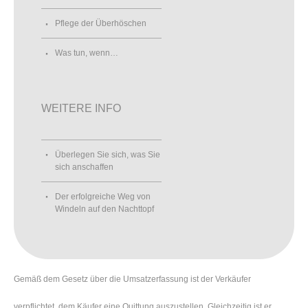
Pflege der Überhöschen
Was tun, wenn…
WEITERE INFO
Überlegen Sie sich, was Sie
sich anschaffen
Der erfolgreiche Weg von
Windeln auf den Nachttopf
Gemäß dem Gesetz über die Umsatzerfassung ist der Verkäufer
verpflichtet, dem Käufer eine Quittung auszustellen. Gleichzeitig ist er