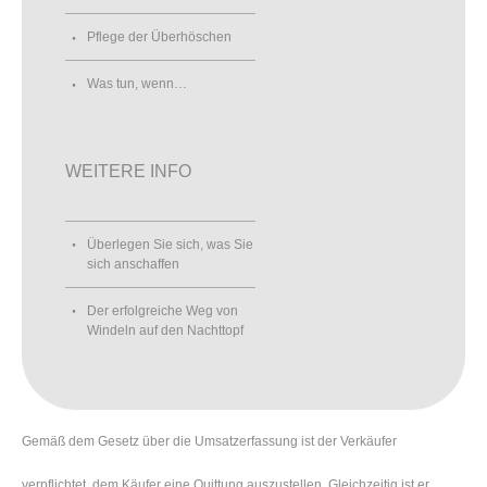
Pflege der Überhöschen
Was tun, wenn…
WEITERE INFO
Überlegen Sie sich, was Sie
sich anschaffen
Der erfolgreiche Weg von
Windeln auf den Nachttopf
Gemäß dem Gesetz über die Umsatzerfassung ist der Verkäufer
verpflichtet, dem Käufer eine Quittung auszustellen. Gleichzeitig ist er