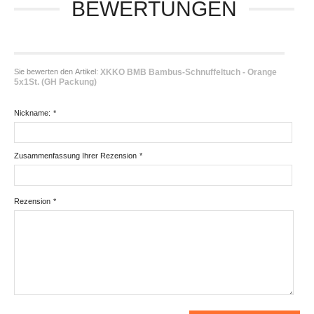
BEWERTUNGEN
Sie bewerten den Artikel:
XKKO BMB Bambus-Schnuffeltuch - Orange
5x1St. (GH Packung)
Nickname:
*
Zusammenfassung Ihrer Rezension
*
Rezension
*