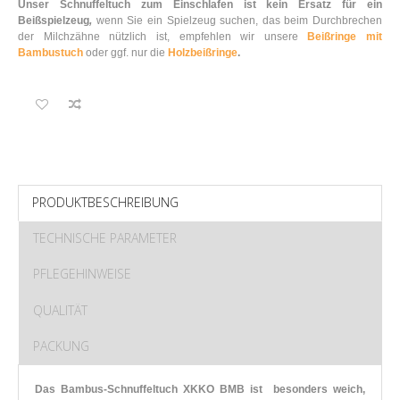
Unser Schnuffeltuch zum Einschlafen ist kein Ersatz für ein
Beißspielzeug
,
wenn Sie ein Spielzeug suchen, das beim Durchbrechen
der Milchzähne nützlich ist, empfehlen wir unsere
Beißringe mit
Bambustuch
oder ggf. nur die
Holzbeißringe
.
PRODUKTBESCHREIBUNG
TECHNISCHE PARAMETER
PFLEGEHINWEISE
QUALITÄT
PACKUNG
Das Bambus-Schnuffeltuch XKKO BMB ist besonders weich,