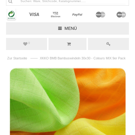
MENÜ
0
——
Zur Startseite
XKKO BMB Bambuswindeln 30x30 - Colours MIX 9er Pack