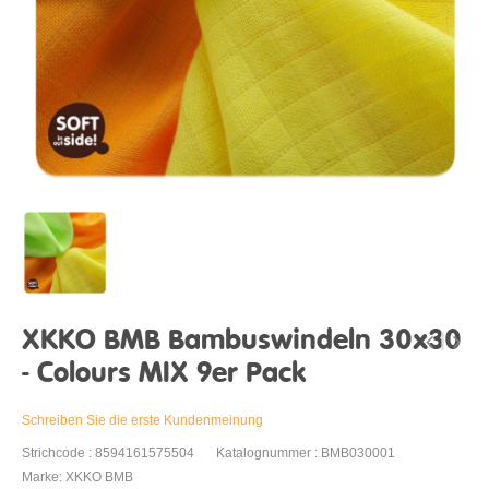
XKKO BMB Bambuswindeln 30x30
- Colours MIX 9er Pack
Schreiben Sie die erste Kundenmeinung
Strichcode : 8594161575504
Katalognummer : BMB030001
Marke: XKKO BMB