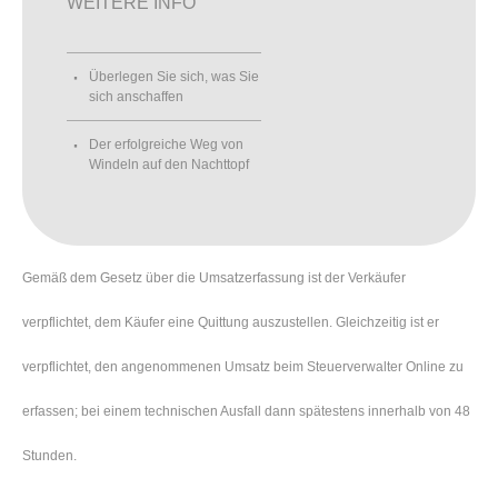
WEITERE INFO
Überlegen Sie sich, was Sie
sich anschaffen
Der erfolgreiche Weg von
Windeln auf den Nachttopf
Gemäß dem Gesetz über die Umsatzerfassung ist der Verkäufer
verpflichtet, dem Käufer eine Quittung auszustellen. Gleichzeitig ist er
verpflichtet, den angenommenen Umsatz beim Steuerverwalter Online zu
erfassen; bei einem technischen Ausfall dann spätestens innerhalb von 48
Stunden.