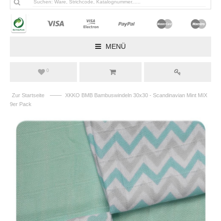
MENÜ
0
——
Zur Startseite
XKKO BMB Bambuswindeln 30x30 - Scandinavian Mint MIX
9er Pack