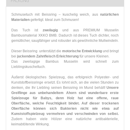
PACKUNG
Schmusetuch mit Beissring – kuschelig weich, aus
natürlichen
Materialien
gefertigt. Ideal zum Schmusen!
Das Tuch ist
zweilagig
und aus PREMIUM Musselin
Bambusmaterial XKKO BMB. Dadurch ist dieses Tuch dichter, noch
gemütlicher, saugfähiger und robuster als gewöhnliche Mullwindeln.
Dieser Beissring unterstützt die
motorische Entwicklung
und bringt
bei
juckendem Zahnfleisch Erleichterung
für unsere Kleinen.
Das zweilagige Bambus Musselin wird schnell zum
Lieblingskuscheltuch.
Äußerst ökologisches Spielzeug, das erfolgreich Polyester- und
Kunststoffbeissringe ersetzt. Es lohnt sich, an die vielen Stunden zu
denken, die Ihr Liebling seinen Beissring im Mund behält!
Unsere
Greiflinge aus unbehandeltem Ahorn sind wunderbare erste
Spielzeuge für Babys, denn Holz hat eine offene, raue
Oberfläche, welche Feuchtigkeit bindet. Auf dieser trockenen
Oberfläche können sich Bakterien nicht wie etwa auf
Kunststoffspielzeug vermehren und verschwinden von selbst.
Zudem haben viele Hölzer eine natürliche antibakterielle,
keimabtötende Wirkung.