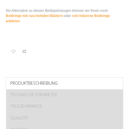
Als Alternative zu diesen Beißspielzeugen können wir Ihnen noch
Beißringe mit raschelnden Blättern
oder
rein hölzerne Beißringe
anbieten
.
PRODUKTBESCHREIBUNG
TECHNISCHE PARAMETER
PFLEGEHINWEISE
QUALITÄT