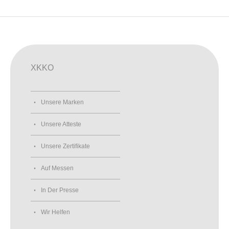
XKKO
Unsere Marken
Unsere Atteste
Unsere Zertifikate
Auf Messen
In Der Presse
Wir Helfen