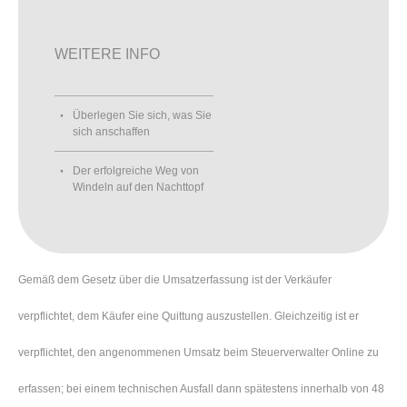
WEITERE INFO
Überlegen Sie sich, was Sie
sich anschaffen
Der erfolgreiche Weg von
Windeln auf den Nachttopf
Gemäß dem Gesetz über die Umsatzerfassung ist der Verkäufer
verpflichtet, dem Käufer eine Quittung auszustellen. Gleichzeitig ist er
verpflichtet, den angenommenen Umsatz beim Steuerverwalter Online zu
erfassen; bei einem technischen Ausfall dann spätestens innerhalb von 48