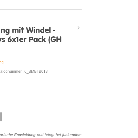
ng mit Windel -
ys 6x1er Pack (GH
ung
talognummer : 6_BMBTB013
orische Entwicklung
und bringt bei
juckendem