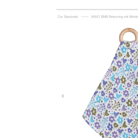
——
Zur Startseite
XKKO BMB Beissring mit Winde