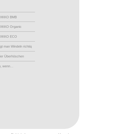
 XKKO BMB
XKKO Organic
 XKKO ECO
egt man Windeln richtiq
der Überhöschen
n, wenn…