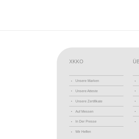
XKKO
Ü
Unsere Marken
Unsere Atteste
Unsere Zertifikate
Auf Messen
In Der Presse
Wir Helfen