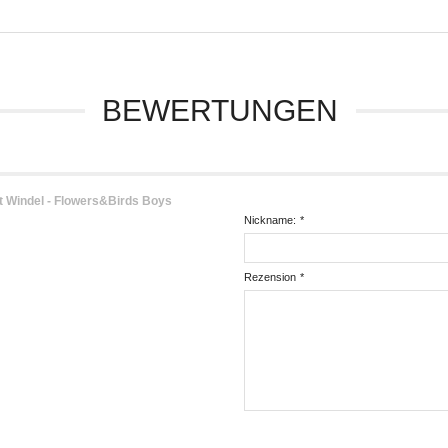
BEWERTUNGEN
 Windel - Flowers&Birds Boys
Nickname:
*
Rezension
*