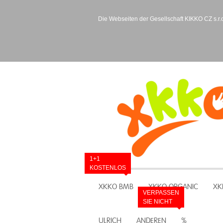
Die Webseiten der Gesellschaft KIKKO CZ s.r.o
1+1
KOSTENLOS
XKKO BMB
XKKO ORGANIC
XK
VERPASSEN
SIE NICHT
ULRICH
ANDEREN
%