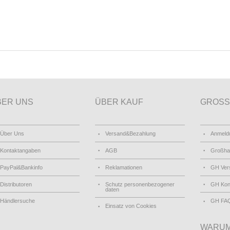
BER UNS
ÜBER KAUF
GROSS
Über Uns
Versand&Bezahlung
Anmeld
Kontaktangaben
AGB
Großha
PayPal&Bankinfo
Reklamationen
GH Ver
Distributoren
Schutz personenbezogener
GH Kon
daten
Händlersuche
GH FA
Einsatz von Cookies
WARUM