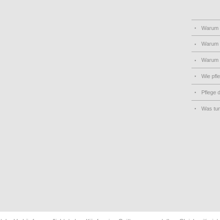
Warum
Warum 
Warum
Wie pfl
Pflege 
Was tu