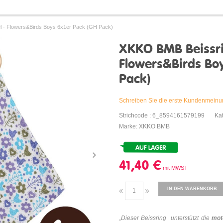
l - Flowers&Birds Boys 6x1er Pack (GH Pack)
XKKO BMB Beissri
Flowers&Birds Bo
Pack)
Schreiben Sie die erste Kundenmein
Strichcode : 6_8594161579199
Ka
Marke: XKKO BMB
41,40 €
IN DEN WARENKORB
„
Dieser Beissring unterstützt die
mot