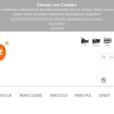
Einsatz von Cookies
. verwenden Instrumente für die Datensammlung, wie z.B. Cookies. Teilen Sie uns 
dürfen. Dürfen wir unsere Seiten Ihren Bedürfnissen anpassen?
Ich möchte mehr Informationen über die Verwendung von Cookies.
Akzeptieren
Ablehnen
KO LUX
XKKO CLASSIC
XKKO ECO
XKKO PUL
SENEO