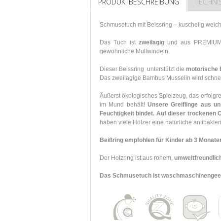
PRODUKTBESCHREIBUNG
TECHNI
Schmusetuch mit Beissring – kuschelig weic
Das Tuch ist
zweilagig
und aus PREMIUM Mu
gewöhnliche Mullwindeln.
Dieser Beissring unterstützt die
motorische 
Das zweilagige Bambus Musselin wird schnel
Äußerst ökologisches Spielzeug, das erfolgrei
im Mund behält!
Unsere Greiflinge aus un
Feuchtigkeit bindet. Auf dieser trockenen
haben viele Hölzer eine natürliche antibakte
Beißring empfohlen für Kinder ab 3 Monate
Der Holzring ist aus rohem,
umweltfreundlic
Das Schmusetuch ist waschmaschinengeeign