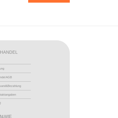
HANDEL
ung
ndel AGB
sand&Bezahlung
taktangaben
Q
&WIE