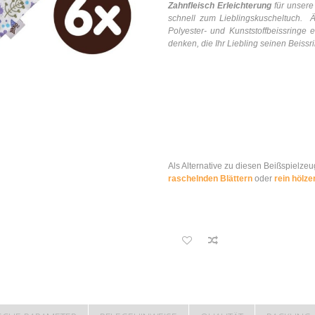
Zahnfleisch Erleichterung
für unsere
schnell zum Lieblingskuscheltuch.
Ä
Polyester- und Kunststoffbeissringe e
denken, die Ihr Liebling seinen Beissr
Als Alternative zu diesen Beißspielz
raschelnden Blättern
oder
rein hölze