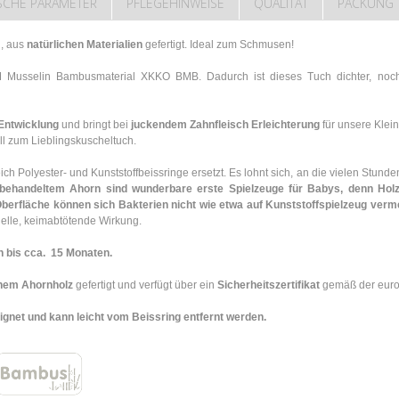
SCHE PARAMETER
PFLEGEHINWEISE
QUALITÄT
PACKUNG
h, aus
natürlichen Materialien
gefertigt. Ideal zum Schmusen!
sselin Bambusmaterial XKKO BMB. Dadurch ist dieses Tuch dichter, noch g
Entwicklung
und bringt bei
juckendem Zahnfleisch Erleichterung
für unsere Klei
l zum Lieblingskuscheltuch.
ch Polyester- und Kunststoffbeissringe ersetzt. Es lohnt sich, an die vielen Stunde
behandeltem Ahorn sind wunderbare erste Spielzeuge für Babys, denn Holz 
 Oberfläche können sich Bakterien nicht wie etwa auf Kunststoffspielzeug ver
rielle, keimabtötende Wirkung.
n bis cca. 15 Monaten.
hem Ahornholz
gefertigt und verfügt über ein
Sicherheitszertifikat
gemäß der euro
et und kann leicht vom Beissring entfernt werden.