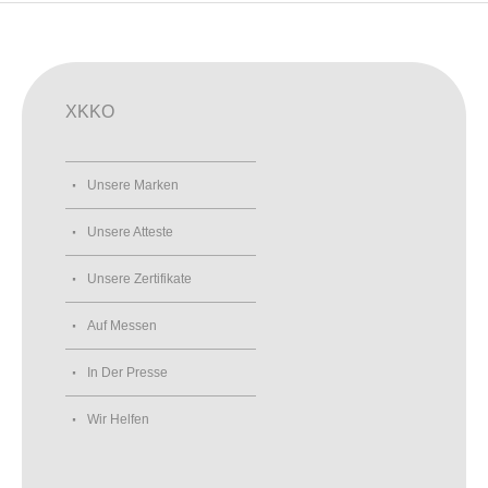
XKKO
Unsere Marken
Unsere Atteste
Unsere Zertifikate
Auf Messen
In Der Presse
Wir Helfen