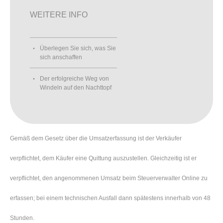
WEITERE INFO
Überlegen Sie sich, was Sie
sich anschaffen
Der erfolgreiche Weg von
Windeln auf den Nachttopf
Gemäß dem Gesetz über die Umsatzerfassung ist der Verkäufer
verpflichtet, dem Käufer eine Quittung auszustellen. Gleichzeitig ist er
verpflichtet, den angenommenen Umsatz beim Steuerverwalter Online zu
erfassen; bei einem technischen Ausfall dann spätestens innerhalb von 48
Stunden.