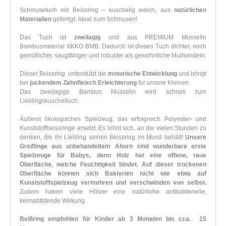
Schmusetuch mit Beissring – kuschelig weich, aus
natürlichen
Materialien
gefertigt. Ideal zum Schmusen!
Das Tuch ist
zweilagig
und aus PREMIUM Musselin
Bambusmaterial XKKO BMB. Dadurch ist dieses Tuch dichter, noch
gemütlicher, saugfähiger und robuster als gewöhnliche Mullwindeln.
Dieser Beissring unterstützt die
motorische Entwicklung
und bringt
bei
juckendem Zahnfleisch Erleichterung
für unsere Kleinen.
Das zweilagige Bambus Musselin wird schnell zum
Lieblingskuscheltuch.
Äußerst ökologisches Spielzeug, das erfolgreich Polyester- und
Kunststoffbeissringe ersetzt. Es lohnt sich, an die vielen Stunden zu
denken, die Ihr Liebling seinen Beissring im Mund behält!
Unsere
Greiflinge aus unbehandeltem Ahorn sind wunderbare erste
Spielzeuge für Babys, denn Holz hat eine offene, raue
Oberfläche, welche Feuchtigkeit bindet. Auf dieser trockenen
Oberfläche können sich Bakterien nicht wie etwa auf
Kunststoffspielzeug vermehren und verschwinden von selbst.
Zudem haben viele Hölzer eine natürliche antibakterielle,
keimabtötende Wirkung.
Beißring empfohlen für Kinder ab 3 Monaten bis cca. 15