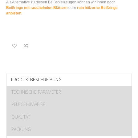
Als Alternative zu diesen Beißspielzeugen können wir Ihnen noch
Beißringe mit raschelnden Blättern
oder
rein hölzerne Beißringe
anbieten
.
PRODUKTBESCHREIBUNG
TECHNISCHE PARAMETER
PFLEGEHINWEISE
QUALITÄT
PACKUNG