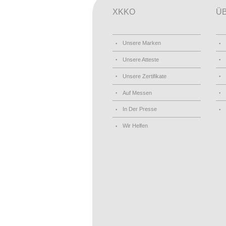
XKKO
Ü
Unsere Marken
Unsere Atteste
Unsere Zertifikate
Auf Messen
In Der Presse
Wir Helfen