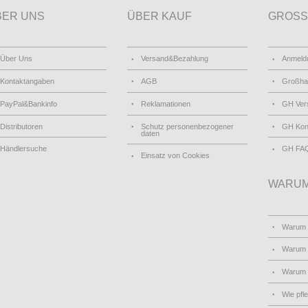
BER UNS
ÜBER KAUF
GROSS
Über Uns
Versand&Bezahlung
Anmeld
Kontaktangaben
AGB
Großha
PayPal&Bankinfo
Reklamationen
GH Ver
Distributoren
Schutz personenbezogener
GH Kon
daten
Händlersuche
GH FA
Einsatz von Cookies
WARUM
Warum
Warum 
Warum
Wie pfl