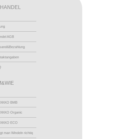
HANDEL
ung
ndel AGB
sand&Bezahlung
taktangaben
Q
&WIE
 XKKO BMB
XKKO Organic
 XKKO ECO
egt man Windeln richtiq