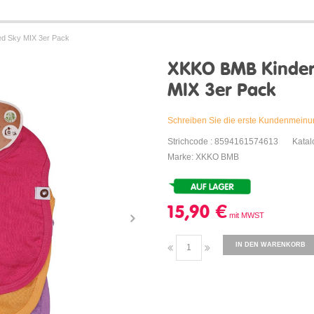
ed Sky MIX 3er Pack
XKKO BMB Kinderl
MIX 3er Pack
Schreiben Sie die erste Kundenmein
Strichcode : 8594161574613
Kata
Marke: XKKO BMB
15,90 €
IN DEN WARENKORB