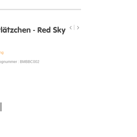
ätzchen - Red Sky
ung
lognummer : BMBBC002