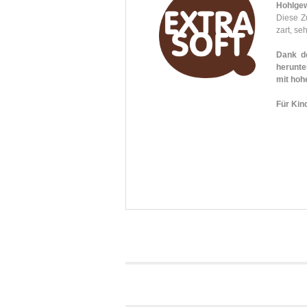
Hohlgew
Diese Z
zart, se
Dank d
herunte
mit hoh
Für Kin