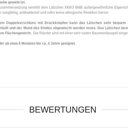
ebe gewebt ist.
usammensetzung verleiht dem Lätzchen XKKO BMB außergewöhnliche Eigensch
hr saugfähig, antibakteriell und rufen keine allergische Reaktion hervor.
em Doppelverschluss mit Druckknöpfen kann das Lätzchen sehr bequem ü
rläuft und der Mund des Kindes abgewischt werden muss. Das Lätzchen bes
em Flächengewicht.
Die Ränder sind mit einer sehr zarten Baumwollpaspel eingef
der ab etwa 6 Monaten bis ca. 4 Jahre geeignet.
BEWERTUNGEN