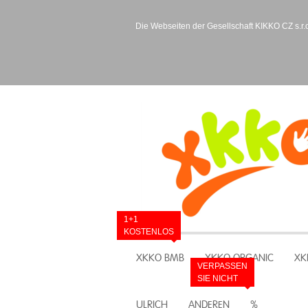
Die Webseiten der Gesellschaft KIKKO CZ s.r.o
1+1
KOSTENLOS
XKKO BMB
XKKO ORGANIC
XK
VERPASSEN
SIE NICHT
ULRICH
ANDEREN
%