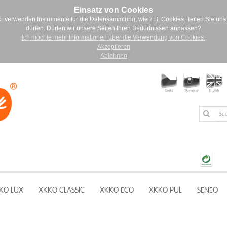
Einsatz von Cookies
. verwenden Instrumente für die Datensammlung, wie z.B. Cookies. Teilen Sie uns 
dürfen. Dürfen wir unsere Seiten Ihren Bedürfnissen anpassen?
Ich möchte mehr Informationen über die Verwendung von Cookies.
Akzeptieren
Ablehnen
KO LUX
XKKO CLASSIC
XKKO ECO
XKKO PUL
SENEO