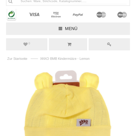
MENÜ
0
——
Zur Startseite
XKKO BMB Kindermütze - Lemon