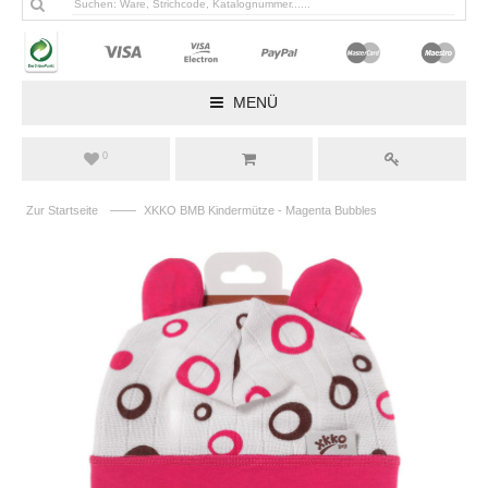
MENÜ
0
——
Zur Startseite
XKKO BMB Kindermütze - Magenta Bubbles