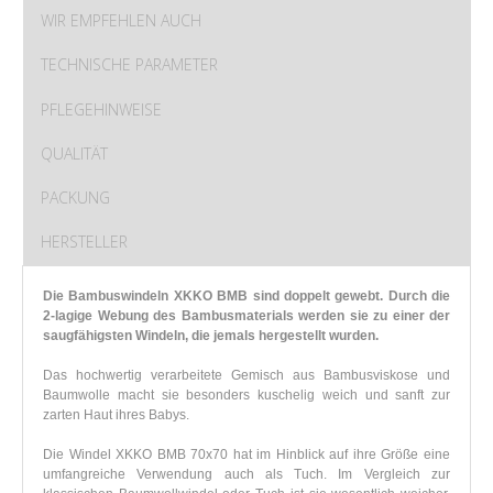
WIR EMPFEHLEN AUCH
TECHNISCHE PARAMETER
PFLEGEHINWEISE
QUALITÄT
PACKUNG
HERSTELLER
Die Bambuswindeln XKKO BMB sind doppelt gewebt. Durch die
2-lagige Webung des Bambusmaterials werden sie zu einer der
saugfähigsten Windeln, die jemals hergestellt wurden.
Das hochwertig verarbeitete Gemisch aus Bambusviskose und
Baumwolle macht sie besonders kuschelig weich und sanft zur
zarten Haut ihres Babys.
Die Windel XKKO BMB 70x70 hat im Hinblick auf ihre Größe eine
umfangreiche Verwendung auch als Tuch. Im Vergleich zur