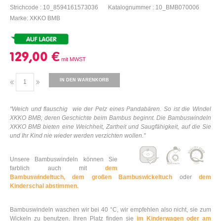
Strichcode : 10_8594161573036
Katalognummer : 10_BMB070006
Marke: XKKO BMB
129,00 €
IN DEN WARENKORB
"
Weich und flauschig
wie der Pelz eines Pandabären. So ist die Windel
XKKO BMB, deren Geschichte beim Bambus beginnt. Die Bambuswindeln
XKKO BMB bieten eine Weichheit, Zartheit und Saugfähigkeit, auf die Sie
und Ihr Kind nie wieder werden verzichten wollen."
Unsere Bambuswindeln können Sie
farblich auch mit
dem
Bambuswindeltuch,
dem großen Bambuswickeltuch
oder
dem
Kinderschal abstimmen.
Bambuswindeln waschen wir bei 40 °C, wir empfehlen also nicht, sie zum
Wickeln zu benutzen. Ihren Platz finden sie
im Kinderwagen oder am