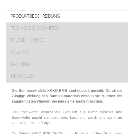
PRODUKTBESCHREIBUNG
TECHNISCHE PARAMETER
PFLEGEHINWEISE
QUALITÄT
PACKUNG
HERSTELLER
Die Bambuswindeln XKKO BMB sind doppelt gewebt. Durch die
2-lagige Webung des Bambusmaterials werden sie zu einer der
saugfähigsten Windeln, die jemals hergestellt wurden.
Das hochwertig verarbeitete Gemisch aus Bambusviskose und
Baumwolle macht sie besonders kuschelig weich und sanft zur
zarten Haut ihres Babys.
Die Windel XKKO BMB 70x70 hat im Hinblick auf ihre Größe eine