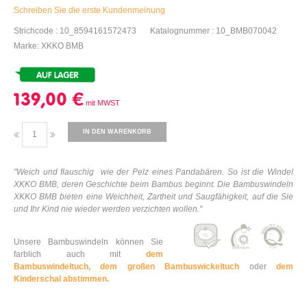
Schreiben Sie die erste Kundenmeinung
Strichcode : 10_8594161572473
Katalognummer : 10_BMB070042
Marke: XKKO BMB
139,00 €
IN DEN WARENKORB
"
Weich und flauschig
wie der Pelz eines Pandabären. So ist die Windel
XKKO BMB, deren Geschichte beim Bambus beginnt. Die Bambuswindeln
XKKO BMB bieten eine Weichheit, Zartheit und Saugfähigkeit, auf die Sie
und Ihr Kind nie wieder werden verzichten wollen."
Unsere Bambuswindeln können Sie
farblich auch mit
dem
Bambuswindeltuch,
dem großen Bambuswickeltuch
oder
dem
Kinderschal abstimmen.