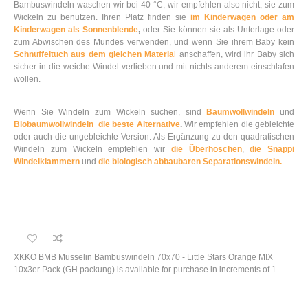
Bambuswindeln waschen wir bei 40 °C, wir empfehlen also nicht, sie zum
Wickeln zu benutzen. Ihren Platz finden sie
im Kinderwagen oder am
Kinderwagen als Sonnenblende
,
oder Sie können sie als Unterlage oder
zum Abwischen des Mundes verwenden, und wenn Sie ihrem Baby kein
Schnuffeltuch aus dem gleichen Materia
l
anschaffen, wird ihr Baby sich
sicher in die weiche Windel verlieben und mit nichts anderem einschlafen
wollen.
Wenn Sie Windeln zum Wickeln suchen, sind
Baumwollwindeln
und
Biobaumwollwindeln die beste Alternative
.
Wir empfehlen die gebleichte
oder auch die ungebleichte Version. Als Ergänzung zu den quadratischen
Windeln zum Wickeln empfehlen wir
die Überhöschen
,
die Snappi
Windelklammern
und
die biologisch abbaubaren Separationswindeln.
XKKO BMB Musselin Bambuswindeln 70x70 - Little Stars Orange MIX
10x3er Pack (GH packung) is available for purchase in increments of 1