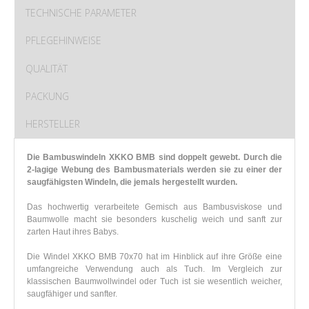
TECHNISCHE PARAMETER
PFLEGEHINWEISE
QUALITÄT
PACKUNG
HERSTELLER
Die Bambuswindeln XKKO BMB sind doppelt gewebt. Durch die
2-lagige Webung des Bambusmaterials werden sie zu einer der
saugfähigsten Windeln, die jemals hergestellt wurden.
Das hochwertig verarbeitete Gemisch aus Bambusviskose und
Baumwolle macht sie besonders kuschelig weich und sanft zur
zarten Haut ihres Babys.
Die Windel XKKO BMB 70x70 hat im Hinblick auf ihre Größe eine
umfangreiche Verwendung auch als Tuch. Im Vergleich zur
klassischen Baumwollwindel oder Tuch ist sie wesentlich weicher,
saugfähiger und sanfter.