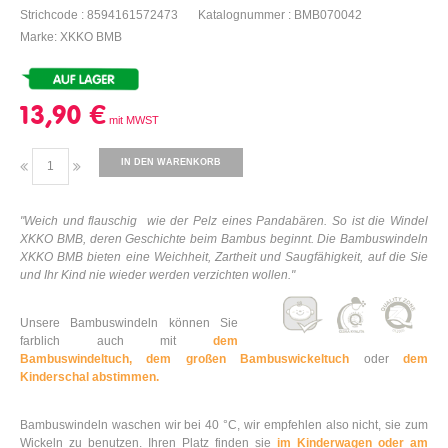
Strichcode : 8594161572473
Katalognummer : BMB070042
Marke: XKKO BMB
13,90 €
IN DEN WARENKORB
"
Weich und flauschig
wie der Pelz eines Pandabären. So ist die Windel
XKKO BMB, deren Geschichte beim Bambus beginnt. Die Bambuswindeln
XKKO BMB bieten eine Weichheit, Zartheit und Saugfähigkeit, auf die Sie
und Ihr Kind nie wieder werden verzichten wollen."
Unsere Bambuswindeln können Sie
farblich auch mit
dem
Bambuswindeltuch,
dem großen Bambuswickeltuch
oder
dem
Kinderschal abstimmen.
Bambuswindeln waschen wir bei 40 °C, wir empfehlen also nicht, sie zum
Wickeln zu benutzen. Ihren Platz finden sie
im Kinderwagen oder am