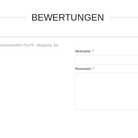
BEWERTUNGEN
deln 70x70 - Magenta 3er
Nickname:
*
Rezension
*