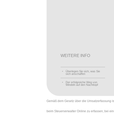
WEITERE INFO
Überlegen Sie sich, was Sie
sich anschaffen
Der erfolgreiche Weg von
Windeln auf den Nachttopf
Gemäß dem Gesetz über die Umsatzerfassung ist d
beim Steuerverwalter Online zu erfassen; bei ei