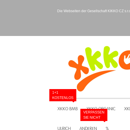
Die Webseiten der Gesellschaft KIKKO CZ s.r.o
1+1
KOSTENLOS
XKKO BMB
XKKO ORGANIC
XK
VERPASSEN
SIE NICHT
ULRICH
ANDEREN
%