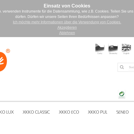
Einsatz von Cookies
. verwenden Instrumente für die Datensammlung, wie z.B. Cookies. Teilen Sie uns 
dürfen. Dürfen wir unsere Seiten Ihren Bedürfnissen anpassen?
Ich möchte mehr Informationen über die Verwendung von Cookies.
Akzeptieren
Ablehnen
KO LUX
XKKO CLASSIC
XKKO ECO
XKKO PUL
SENEO