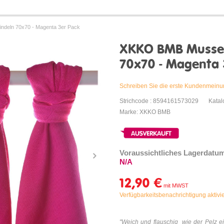
deln 70x70 - Magenta 3er Pack
XKKO BMB Mussel
70x70 - Magenta 
Schreiben Sie die erste Kundenmein
Strichcode : 8594161573029
Kata
Marke: XKKO BMB
Voraussichtliches Lagerdatu
N/A
12,90 €
Verfügbarkeitsbenachrichtigung aktivi
"
Weich und flauschig
wie der Pelz e