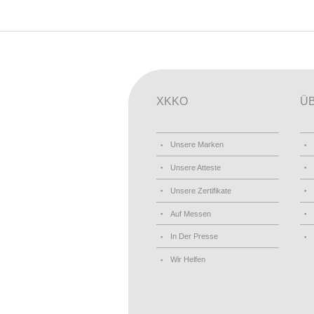
XKKO
Ü
Unsere Marken
Unsere Atteste
Unsere Zertifikate
Auf Messen
In Der Presse
Wir Helfen