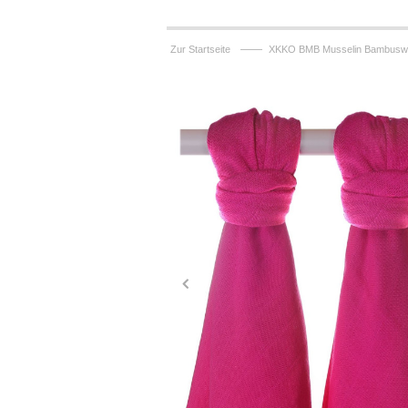
——
Zur Startseite
XKKO BMB Musselin Bambuswin