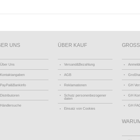
BER UNS
ÜBER KAUF
GROSS
Über Uns
Versand&Bezahlung
Anmeld
Kontaktangaben
AGB
Großha
PayPal&Bankinfo
Reklamationen
GH Ver
Distributoren
Schutz personenbezogener
GH Kon
daten
Händlersuche
GH FA
Einsatz von Cookies
WARUM