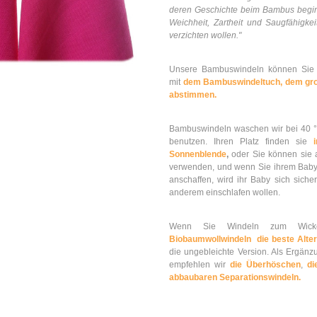
deren Geschichte beim Bambus begi
Weichheit, Zartheit und Saugfähigke
verzichten wollen."
Unsere Bambuswindeln können Sie f
mit
dem Bambuswindeltuch,
dem gr
abstimmen.
Bambuswindeln waschen wir bei 40 °C
benutzen. Ihren Platz finden sie
Sonnenblende
,
oder Sie können sie 
verwenden, und wenn Sie ihrem Bab
anschaffen, wird ihr Baby sich siche
anderem einschlafen wollen.
Wenn Sie Windeln zum Wick
Biobaumwollwindeln die beste Alter
die ungebleichte Version. Als Ergän
empfehlen wir
die Überhöschen
,
di
abbaubaren Separationswindeln.