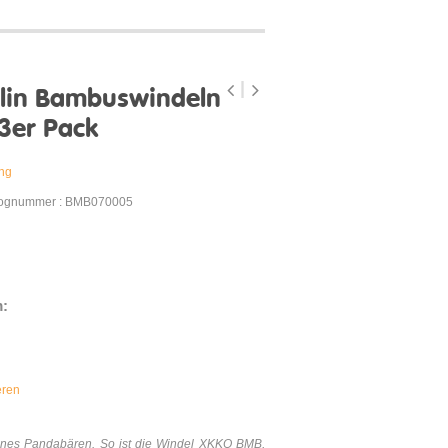
in Bambuswindeln
3er Pack
ung
lognummer : BMB070005
m:
eren
ines Pandabären. So ist die Windel XKKO BMB,