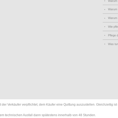
Warum
Warum 
Warum
Wie pfl
Pflege 
Was tu
er Verkäufer verpflichtet, dem Käufer eine Quittung auszustellen. Gleichzeitig i
nem technischen Ausfall dann spätestens innerhalb von 48 Stunden.