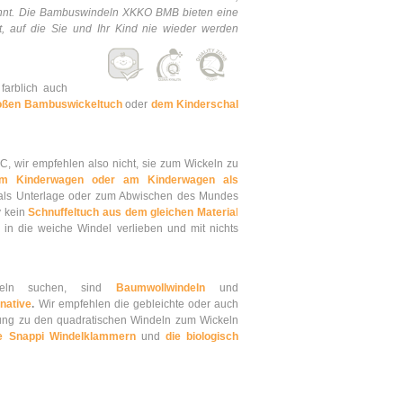
nnt. Die Bambuswindeln XKKO BMB bieten eine
it, auf die Sie und Ihr Kind nie wieder werden
arblich auch
oßen Bambuswickeltuch
oder
dem Kinderschal
, wir empfehlen also nicht, sie zum Wickeln zu
im Kinderwagen oder am Kinderwagen als
als Unterlage oder zum Abwischen des Mundes
y kein
Schnuffeltuch aus dem gleichen Materia
l
r in die weiche Windel verlieben und mit nichts
eln suchen, sind
Baumwollwindeln
und
native
.
Wir empfehlen die gebleichte oder auch
zung zu den quadratischen Windeln zum Wickeln
e Snappi Windelklammern
und
die biologisch