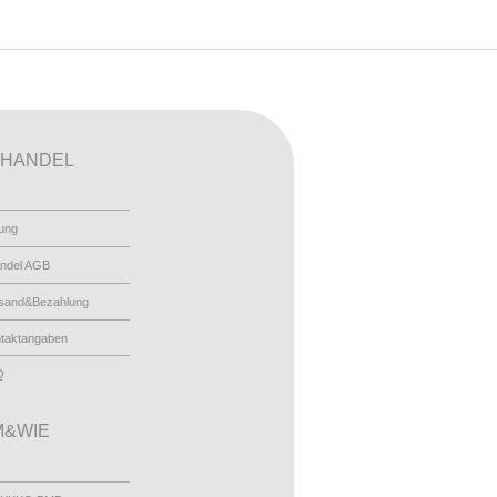
HANDEL
ung
ndel AGB
sand&Bezahlung
taktangaben
Q
&WIE