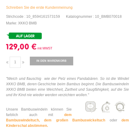
Schreiben Sie die erste Kundenmeinung
Strichcode : 10_8594161573159
Katalognummer : 10_BMB070018
Marke: XKKO BMB
129,00 €
IN DEN WARENKORB
"
Weich und flauschig
wie der Pelz eines Pandabären. So ist die Windel
XKKO BMB, deren Geschichte beim Bambus beginnt. Die Bambuswindeln
XKKO BMB bieten eine Weichheit, Zartheit und Saugfähigkeit, auf die Sie
und Ihr Kind nie wieder werden verzichten wollen."
Unsere Bambuswindeln können Sie
farblich auch mit
dem
Bambuswindeltuch,
dem großen Bambuswickeltuch
oder
dem
Kinderschal abstimmen.