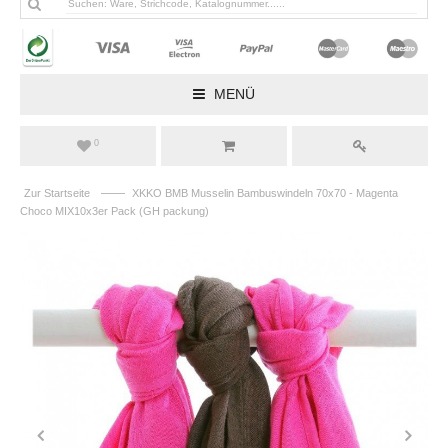
MENÜ
0
——
Zur Startseite
XKKO BMB Musselin Bambuswindeln 70x70 - Magenta
Choco MIX10x3er Pack (GH packung)