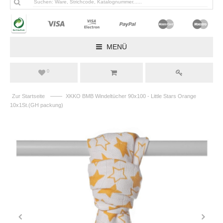
MENÜ
0
——
Zur Startseite
XKKO BMB Windeltücher 90x100 - Little Stars Orange
10x1St.(GH packung)