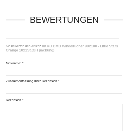
BEWERTUNGEN
Sie bewerten den Artikel:
XKKO BMB Windeltücher 90x100 - Little Stars
Orange 10x1St.(GH packung)
Nickname:
*
Zusammenfassung Ihrer Rezension
*
Rezension
*