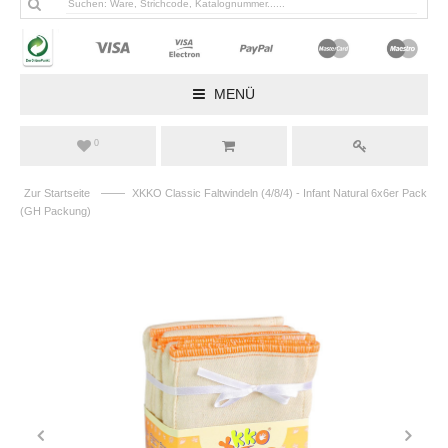
MENÜ
0
——
Zur Startseite
XKKO Classic Faltwindeln (4/8/4) - Infant Natural 6x6er Pack
(GH Packung)