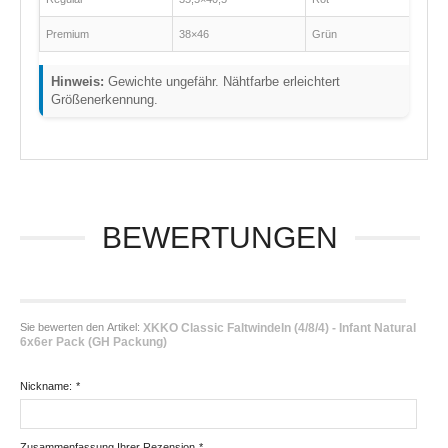
Premium
38×46
Grün
Hinweis:
Gewichte ungefähr. Nähtfarbe erleichtert
Größenerkennung.
BEWERTUNGEN
Sie bewerten den Artikel:
XKKO Classic Faltwindeln (4/8/4) - Infant Natural
6x6er Pack (GH Packung)
Nickname:
*
Zusammenfassung Ihrer Rezension
*