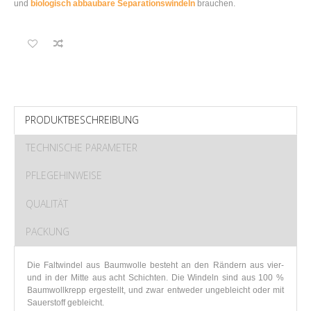
und
biologisch abbaubare Separationswindeln
brauchen.
PRODUKTBESCHREIBUNG
TECHNISCHE PARAMETER
PFLEGEHINWEISE
QUALITÄT
PACKUNG
Die Faltwindel aus Baumwolle besteht an den Rändern aus vier-
und in der Mitte aus acht Schichten. Die Windeln sind aus 100 %
Baumwollkrepp ergestellt, und zwar entweder ungebleicht oder mit
Sauerstoff gebleicht.