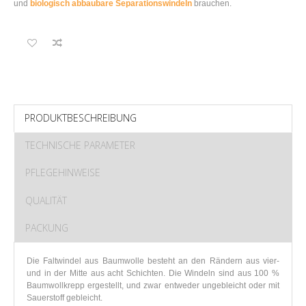
und
biologisch abbaubare Separationswindeln
brauchen.
PRODUKTBESCHREIBUNG
TECHNISCHE PARAMETER
PFLEGEHINWEISE
QUALITÄT
PACKUNG
Die Faltwindel aus Baumwolle besteht an den Rändern aus vier-
und in der Mitte aus acht Schichten. Die Windeln sind aus 100 %
Baumwollkrepp ergestellt, und zwar entweder ungebleicht oder mit
Sauerstoff gebleicht.