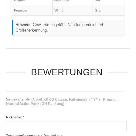
Premium
38×46
Grün
Hinweis:
Gewichte ungefähr. Nähtfarbe erleichtert
Größenerkennung.
BEWERTUNGEN
Sie bewerten den Artikel:
XKKO Classic Faltwindeln (4/8/4) - Premium
Natural 6x6er Pack (GH Packung)
Nickname:
*
Zusammenfassung Ihrer Rezension
*