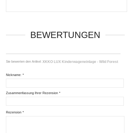
BEWERTUNGEN
Sie bewerten den Artikel:
XKKO LUX Kinderwageneinlage - Wild Forest
Nickname:
*
Zusammenfassung Ihrer Rezension
*
Rezension
*