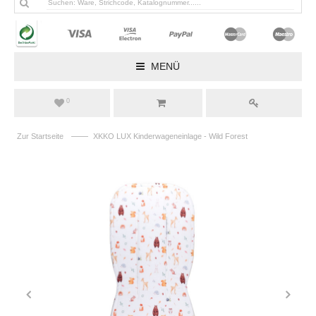
MENÜ
0
——
Zur Startseite
XKKO LUX Kinderwageneinlage - Wild Forest