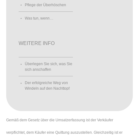
Pflege der Überhöschen
Was tun, wenn…
WEITERE INFO
Überlegen Sie sich, was Sie
sich anschaffen
Der erfolgreiche Weg von
Windeln auf den Nachttopf
Gemäß dem Gesetz über die Umsatzerfassung ist der Verkäufer
verpflichtet, dem Käufer eine Quittung auszustellen. Gleichzeitig ist er