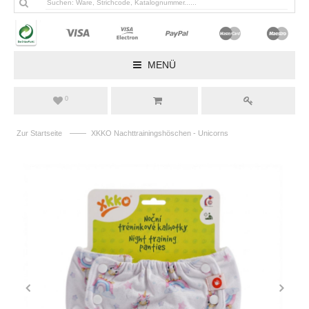
MENÜ
0
——
Zur Startseite
XKKO Nachttrainingshöschen - Unicorns