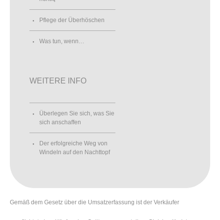
Pflege der Überhöschen
Was tun, wenn…
WEITERE INFO
Überlegen Sie sich, was Sie
sich anschaffen
Der erfolgreiche Weg von
Windeln auf den Nachttopf
Gemäß dem Gesetz über die Umsatzerfassung ist der Verkäufer