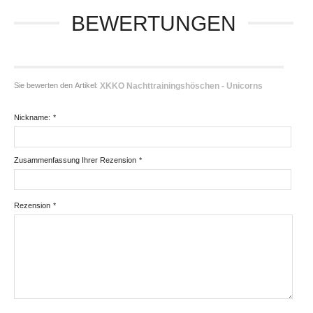
BEWERTUNGEN
Sie bewerten den Artikel:
XKKO Nachttrainingshöschen - Unicorns
Nickname:
*
Zusammenfassung Ihrer Rezension
*
Rezension
*