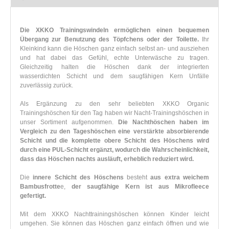
Die XKKO Trainingswindeln ermöglichen einen bequemen
Übergang zur Benutzung des Töpfchens oder der Toilette.
Ihr
Kleinkind kann die Höschen ganz einfach selbst an- und ausziehen
und hat dabei das Gefühl, echte Unterwäsche zu tragen.
Gleichzeitig halten die Höschen dank der integrierten
wasserdichten Schicht und dem saugfähigen Kern Unfälle
zuverlässig zurück.
Als Ergänzung zu den sehr beliebten XKKO Organic
Trainingshöschen für den Tag haben wir Nacht-Trainingshöschen in
unser Sortiment aufgenommen.
Die Nachthöschen haben im
Vergleich zu den Tageshöschen eine verstärkte absorbierende
Schicht und die komplette obere Schicht des Höschens wird
durch eine PUL-Schicht ergänzt, wodurch die Wahrscheinlichkeit,
dass das Höschen nachts ausläuft, erheblich reduziert wird.
Die
innere Schicht des Höschens
besteht
aus extra weichem
Bambusfrotte
e,
der saugfähige Kern ist aus Mikrofleece
gefertigt.
Mit dem XKKO Nachttrainingshöschen können Kinder leicht
umgehen. Sie können das Höschen ganz einfach öffnen und wie