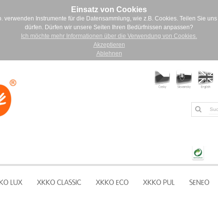
Einsatz von Cookies
. verwenden Instrumente für die Datensammlung, wie z.B. Cookies. Teilen Sie uns 
dürfen. Dürfen wir unsere Seiten Ihren Bedürfnissen anpassen?
Ich möchte mehr Informationen über die Verwendung von Cookies.
Akzeptieren
Ablehnen
KO LUX
XKKO CLASSIC
XKKO ECO
XKKO PUL
SENEO