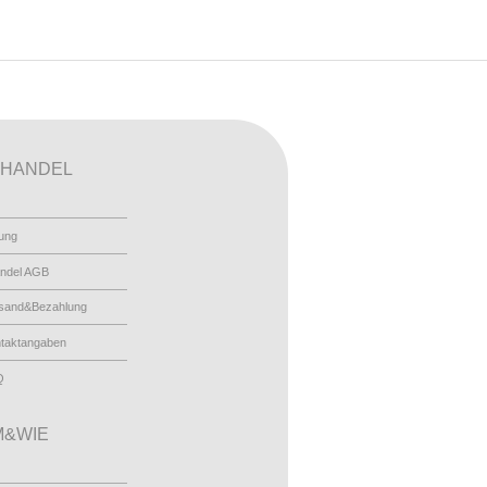
HANDEL
ung
ndel AGB
sand&Bezahlung
taktangaben
Q
&WIE