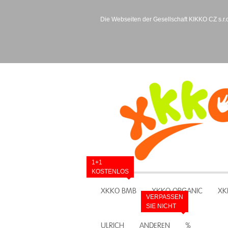
Die Webseiten der Gesellschaft KIKKO CZ s.r.o
1+1
KOSTENLOS
XKKO BMB
XKKO ORGANIC
XK
VERPASSEN
SIE NICHT
ULRICH
ANDEREN
%