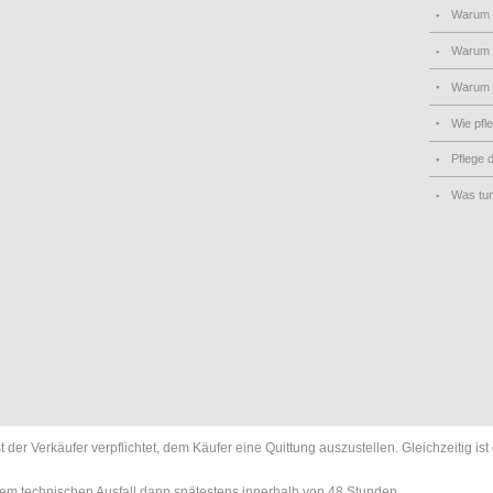
Warum
Warum 
Warum
Wie pfl
Pflege 
Was tu
er Verkäufer verpflichtet, dem Käufer eine Quittung auszustellen. Gleichzeitig i
nem technischen Ausfall dann spätestens innerhalb von 48 Stunden.