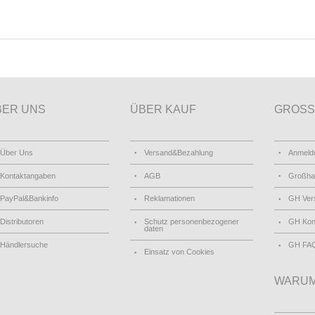
BER UNS
ÜBER KAUF
GROSS
Über Uns
Versand&Bezahlung
Anmeld
Kontaktangaben
AGB
Großha
PayPal&Bankinfo
Reklamationen
GH Ver
Distributoren
Schutz personenbezogener
GH Kon
daten
Händlersuche
GH FA
Einsatz von Cookies
WARUM