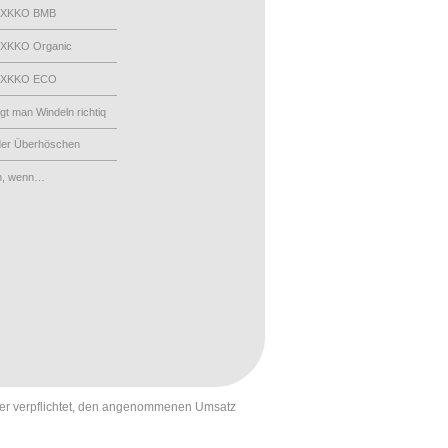
 XKKO BMB
XKKO Organic
 XKKO ECO
egt man Windeln richtiq
der Überhöschen
n, wenn…
st er verpflichtet, den angenommenen Umsatz