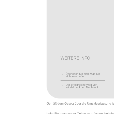
WEITERE INFO
Überlegen Sie sich, was Sie
sich anschaffen
Der erfolgreiche Weg von
Windeln auf den Nachttopf
Gemäß dem Gesetz über die Umsatzerfassung ist d
beim Steuerverwalter Online zu erfassen; bei ei