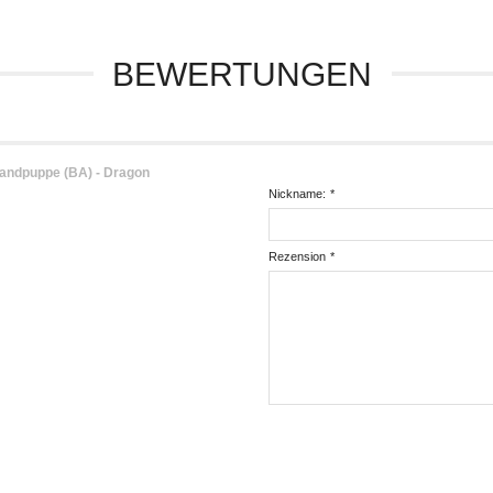
BEWERTUNGEN
andpuppe (BA) - Dragon
Nickname:
*
Rezension
*