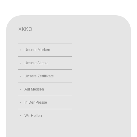
XKKO
Unsere Marken
Unsere Atteste
Unsere Zertifikate
Auf Messen
In Der Presse
Wir Helfen