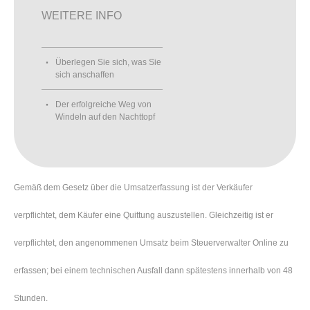
WEITERE INFO
Überlegen Sie sich, was Sie
sich anschaffen
Der erfolgreiche Weg von
Windeln auf den Nachttopf
Gemäß dem Gesetz über die Umsatzerfassung ist der Verkäufer
verpflichtet, dem Käufer eine Quittung auszustellen. Gleichzeitig ist er
verpflichtet, den angenommenen Umsatz beim Steuerverwalter Online zu
erfassen; bei einem technischen Ausfall dann spätestens innerhalb von 48
Stunden.