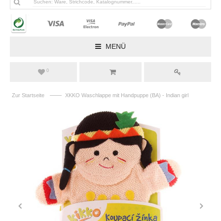
MENÜ
0
——
Zur Startseite
XKKO Waschlappe mit Handpuppe (BA) - Indian girl