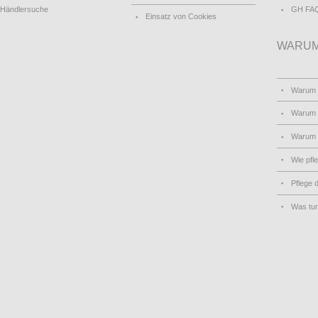
Händlersuche
GH FA
Einsatz von Cookies
WARUM
Warum
Warum 
Warum
Wie pfl
Pflege 
Was tu