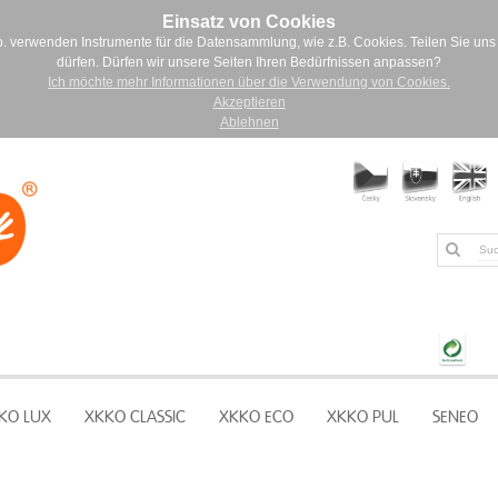
Einsatz von Cookies
. verwenden Instrumente für die Datensammlung, wie z.B. Cookies. Teilen Sie uns 
dürfen. Dürfen wir unsere Seiten Ihren Bedürfnissen anpassen?
Ich möchte mehr Informationen über die Verwendung von Cookies.
Akzeptieren
Ablehnen
KO LUX
XKKO CLASSIC
XKKO ECO
XKKO PUL
SENEO