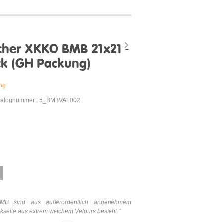
her XKKO BMB 21x21 -
ck (GH Packung)
ung
talognummer : 5_BMBVAL002
BMB sind aus außerordentlich angenehmem
ckseite aus extrem weichem Velours besteht."