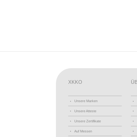
XKKO
Ü
Unsere Marken
Unsere Atteste
Unsere Zertifikate
Auf Messen