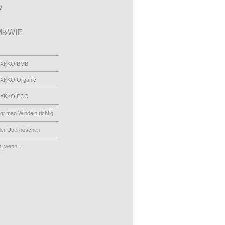
Q
&WIE
 XKKO BMB
XKKO Organic
 XKKO ECO
egt man Windeln richtiq
der Überhöschen
n, wenn…