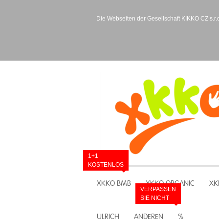
Die Webseiten der Gesellschaft KIKKO CZ s.r.o
1+1
KOSTENLOS
XKKO BMB
XKKO ORGANIC
XK
VERPASSEN
SIE NICHT
ULRICH
ANDEREN
%