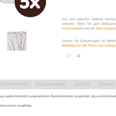
Aus dem gleichen Material könne
anbieten. Wenn Sie gern Biobaumwo
Frotteewindeln
und die
Waschlappen
Suchen Sie Extraeinlagen für Stoff
Windeltücher Old Times zum Einleg
SCHE PARAMETER
PFLEGEHINWEISE
QUALITÄT
PACKUNG
us außerordentlich angenehmem Bambusfrottee hergestellt, dessen Rückseit
 und extrem saugfähig.