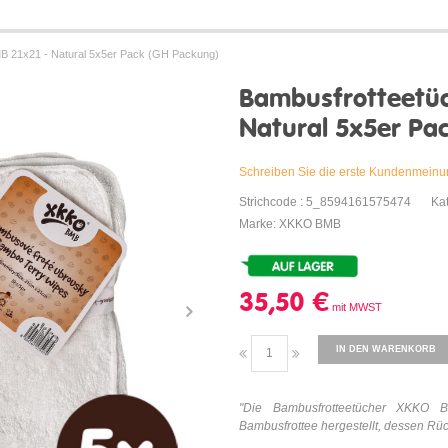
B 21x21 - Natural 5x5er Pack (GH Packung)
Bambusfrotteetüc
Natural 5x5er Pa
Schreiben Sie die erste Kundenmein
Strichcode : 5_8594161575474
Ka
Marke: XKKO BMB
35,50 €
IN DEN WARENKORB
"Die Bambusfrotteetücher XKKO 
Bambusfrottee hergestellt, dessen Rü