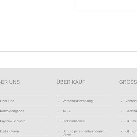
BER UNS
ÜBER KAUF
GROSS
Über Uns
Versand&Bezahlung
Anmeld
Kontaktangaben
AGB
Großha
PayPal&Bankinfo
Reklamationen
GH Ver
Distributoren
Schutz personenbezogener
GH Kon
daten