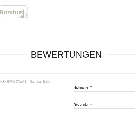
BEWERTUNGEN
KO BMB 21x21 - Natural 5x5er
Nickname:
*
Rezension
*